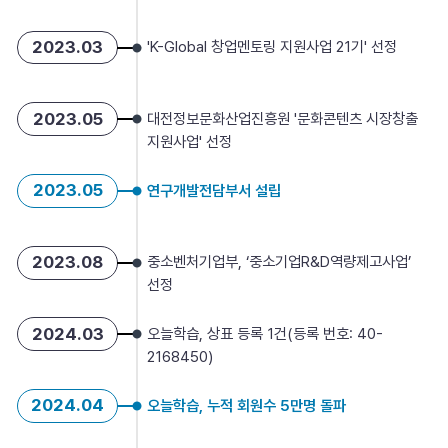
2023.03
'K-Global 창업멘토링 지원사업 21기' 선정
2023.05
대전정보문화산업진흥원 '문화콘텐츠 시장창출
지원사업' 선정
2023.05
연구개발전담부서 설립
2023.08
중소벤처기업부, ‘중소기업R&D역량제고사업’
선정
2024.03
오늘학습, 상표 등록 1건(등록 번호: 40-
2168450)
2024.04
오늘학습, 누적 회원수 5만명 돌파